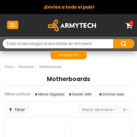
¡Envíos a todo el pais!
0
Armá tu PC
Inicio
Hardware
Motherboards
Motherboards
Filtros activos
Marca: Gigabyte
Socket: AM5
Eliminar todo
Filtrar
Precio: de más bajo a más al
6