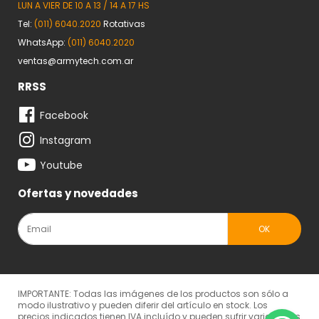
LUN A VIER DE 10 A 13 / 14 A 17 HS
Tel:
(011) 6040.2020
Rotativas
WhatsApp:
(011) 6040.2020
ventas@armytech.com.ar
RRSS
Facebook
Instagram
Youtube
Ofertas y novedades
IMPORTANTE: Todas las imágenes de los productos son sólo a
modo ilustrativo y pueden diferir del artículo en stock. Los
precios indicados tienen IVA incluído y pueden sufrir variaciones