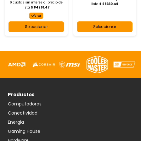
6 cuotas sin interés al
precio de
lista
$ 98330.49
lista
$ 84291.47
Oferta
Seleccionar
Seleccionar
Productos
Computadoras
Conectividad
Energia
Gaming House
Hardware