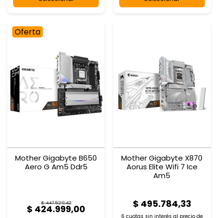
Oferta
Mother Gigabyte B650
Mother Gigabyte X870
Aero G Am5 Ddr5
Aorus Elite Wifi 7 Ice
Am5
$ 495.784,33
$ 447.529,42
$ 424.999,00
6 cuotas sin interés al
precio de