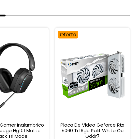
Oferta
r Gamer Inalambrico
Placa De Video Geforce Rtx
ludge Hg101 Matte
5060 Ti 16gb Palit White Oc
ack Tri Mode
Gddr7