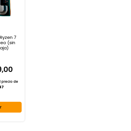
Ryzen 7
eo (sin
Caja)
9,00
l
precio de
47
r