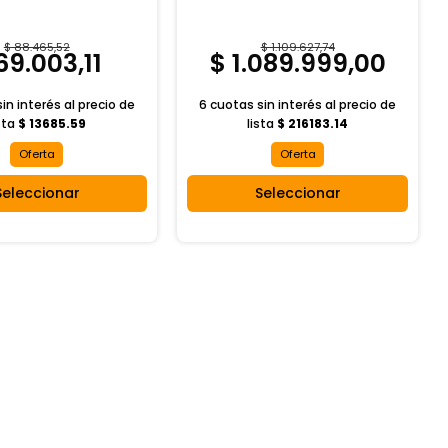
$ 88.465,52
$ 1.109.627,74
69.003,11
$ 1.089.999,00
in interés al
precio de
6 cuotas sin interés al
precio de
sta
$ 13685.59
lista
$ 216183.14
Oferta
Oferta
Seleccionar
Seleccionar