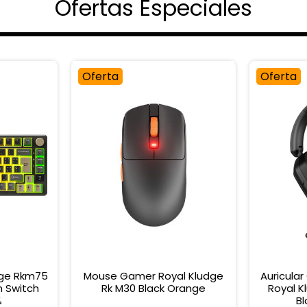
Ofertas Especiales
Oferta
Oferta
dge Rkm75
Mouse Gamer Royal Kludge
Auricula
 Switch
Rk M30 Black Orange
Royal K
%
Bl