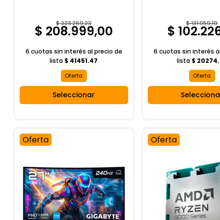
$ 223.269,23
$ 131.059,19
$ 208.999,00
$ 102.226
6 cuotas sin interés al
precio de
6 cuotas sin interés a
lista
$ 41451.47
lista
$ 20274
Oferta
Oferta
Seleccionar
Selecciona
Oferta
Oferta