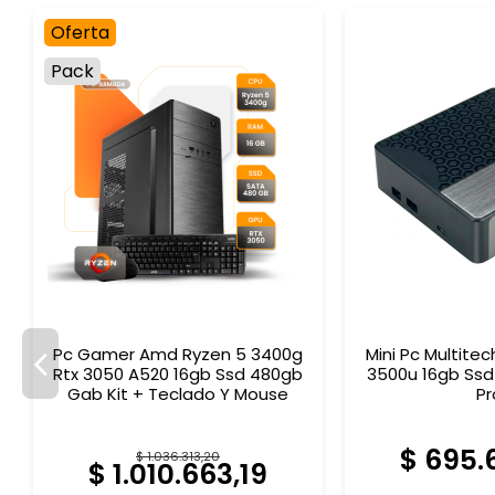
Oferta
Pack
Pc Gamer Amd Ryzen 5 3400g
Mini Pc Multite
Rtx 3050 A520 16gb Ssd 480gb
3500u 16gb Ssd
Gab Kit + Teclado Y Mouse
Pr
$ 695.
$ 1.036.313,20
$ 1.010.663,19