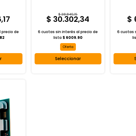
$ 38.849,15
,17
$ 30.302,34
$ 
l
precio de
6 cuotas sin interés al
precio de
6 cuotas s
.82
lista
$ 6009.90
li
Oferta
r
Seleccionar