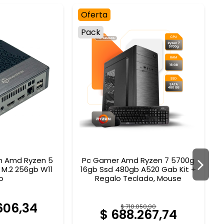
Oferta
Pack
ch Amd Ryzen 5
Pc Gamer Amd Ryzen 7 5700g
 M.2 256gb W11
16gb Ssd 480gb A520 Gab Kit +
o
Regalo Teclado, Mouse
606,34
$ 710.050,90
$ 688.267,74