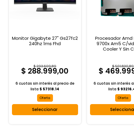
Monitor Gigabyte 27" Gs27fc2
Procesador Amd 
240hz 1ms Fhd
9700x Am5 C/vid
Cooler Y Sin 
$ 293.609,89
$ 501.830,89
$ 288.999,00
$ 469.99
6 cuotas sin interés al
precio de
6 cuotas sin interés a
lista
$ 57318.14
lista
$ 93216.
Oferta
Oferta
Seleccionar
Selecciona