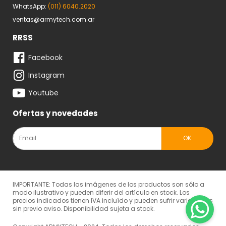
WhatsApp:
(011) 6040.2020
ventas@armytech.com.ar
RRSS
Facebook
Instagram
Youtube
Ofertas y novedades
IMPORTANTE: Todas las imágenes de los productos son sólo a
modo ilustrativo y pueden diferir del artículo en stock. Los
precios indicados tienen IVA incluído y pueden sufrir variaciones
sin previo aviso. Disponibilidad sujeta a stock.