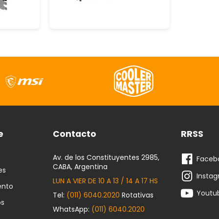
e
Contacto
RRSS
Av. de los Constituyentes 2985,
Faceb
CABA, Argentina
es
Insta
LUN A VIER DE 10 A 13 / 14 A 17 HS
ento
Youtu
Tel:
(011) 6040.2020
Rotativas
os
WhatsApp:
(011) 6040.2020