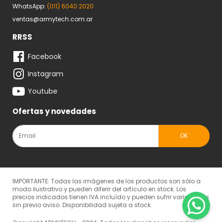
WhatsApp:
(011) 6040.2020
ventas@armytech.com.ar
RRSS
Facebook
Instagram
Youtube
Ofertas y novedades
IMPORTANTE: Todas las imágenes de los productos son sólo a
modo ilustrativo y pueden diferir del artículo en stock. Los
precios indicados tienen IVA incluído y pueden sufrir variaciones
sin previo aviso. Disponibilidad sujeta a stock.