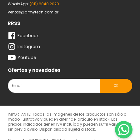
WhatsApp:
(011) 6040.2020
ventas@armytech.com.ar
RRSS
Facebook
Instagram
Youtube
Ofertas y novedades
IMPORTANTE: Todas las imágenes de los productos son sólo a
modo ilustrativo y pueden diferir del artículo en stock. Los
precios indicados tienen IVA incluído y pueden sufrir variaciones
sin previo aviso. Disponibilidad sujeta a stock.