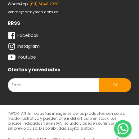
WhatsApp:
(011) 6040.2020
ventas@armytech.com.ar
RRSS
Facebook
Instagram
Youtube
Ofertas y novedades
IMPORTANTE: Todas las imágenes de los productos son sólo a
modo ilustrativo y pueden diferir del artículo en stock. Los
precios indicados tienen IVA incluído y pueden sufrir variaciones
sin previo aviso. Disponibilidad sujeta a stock.