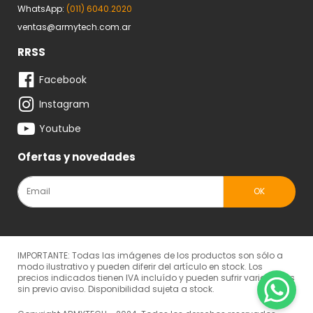
WhatsApp:
(011) 6040.2020
ventas@armytech.com.ar
RRSS
Facebook
Instagram
Youtube
Ofertas y novedades
IMPORTANTE: Todas las imágenes de los productos son sólo a
modo ilustrativo y pueden diferir del artículo en stock. Los
precios indicados tienen IVA incluído y pueden sufrir variaciones
sin previo aviso. Disponibilidad sujeta a stock.