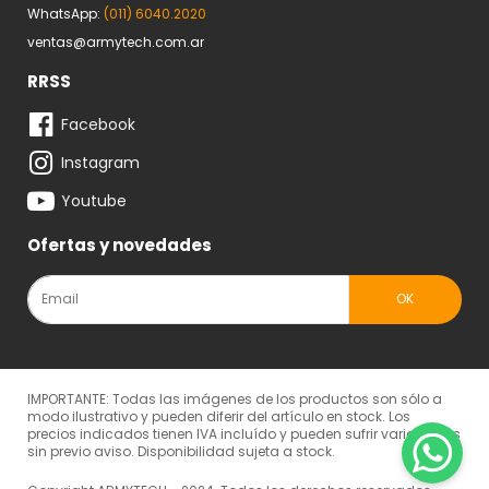
WhatsApp:
(011) 6040.2020
ventas@armytech.com.ar
RRSS
Facebook
Instagram
Youtube
Ofertas y novedades
IMPORTANTE: Todas las imágenes de los productos son sólo a
modo ilustrativo y pueden diferir del artículo en stock. Los
precios indicados tienen IVA incluído y pueden sufrir variaciones
sin previo aviso. Disponibilidad sujeta a stock.