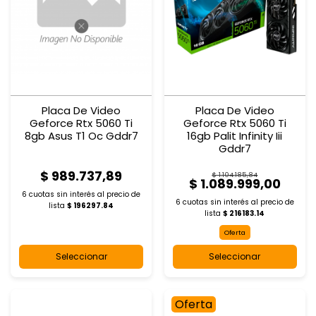
Placa De Video
Placa De Video
Geforce Rtx 5060 Ti
Geforce Rtx 5060 Ti
8gb Asus T1 Oc Gddr7
16gb Palit Infinity Iii
Gddr7
$ 989.737,89
$ 1.104.185,84
$ 1.089.999,00
6 cuotas sin interés al
precio de
6 cuotas sin interés al
precio de
lista
$ 196297.84
lista
$ 216183.14
Oferta
Seleccionar
Seleccionar
Oferta