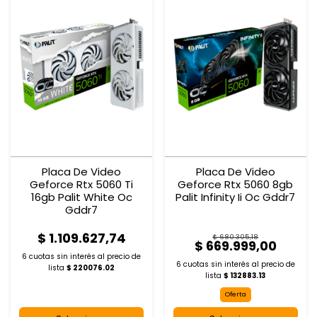
Placa De Video
Placa De Video
Geforce Rtx 5060 Ti
Geforce Rtx 5060 8gb
16gb Palit White Oc
Palit Infinity Ii Oc Gddr7
Gddr7
$ 1.109.627,74
$ 680.305,18
$ 669.999,00
6 cuotas sin interés al
precio de
6 cuotas sin interés al
precio de
lista
$ 220076.02
lista
$ 132883.13
Oferta