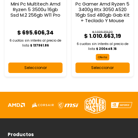
Mini Pc Multitech Amd
Pc Gamer Amd Ryzen 5
Ryzen 5 3500u 16gb
3400g Rtx 3050 A520
Ssd M.2 256gb W11 Pro
16gb Ssd 480gb Gab Kit
+ Teclado Y Mouse
$ 695.606,34
$ 1.036.313,20
$ 1.010.663,19
6 cuotas sin interés al
precio de
6 cuotas sin interés al
precio de
lista
$ 137961.86
lista
$ 200448.16
Oferta
Seleccionar
Seleccionar
Productos