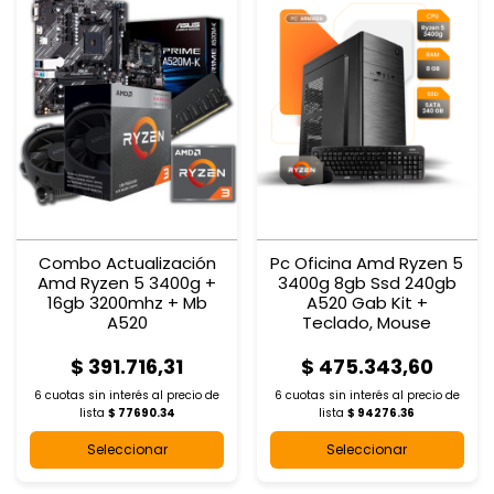
Combo Actualización
Pc Oficina Amd Ryzen 5
Amd Ryzen 5 3400g +
3400g 8gb Ssd 240gb
16gb 3200mhz + Mb
A520 Gab Kit +
A520
Teclado, Mouse
$ 391.716,31
$ 475.343,60
6 cuotas sin interés al
precio de
6 cuotas sin interés al
precio de
lista
$ 77690.34
lista
$ 94276.36
Seleccionar
Seleccionar