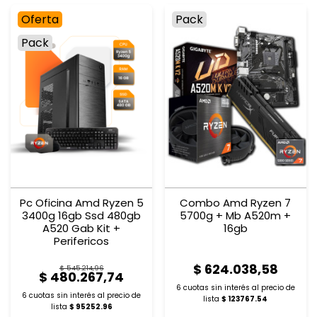
Oferta
Pack
Pack
Pc Oficina Amd Ryzen 5
Combo Amd Ryzen 7
3400g 16gb Ssd 480gb
5700g + Mb A520m +
A520 Gab Kit +
16gb
Perifericos
$ 624.038,58
$ 545.214,96
$ 480.267,74
6 cuotas sin interés al
precio de
6 cuotas sin interés al
precio de
lista
$ 123767.54
lista
$ 95252.96