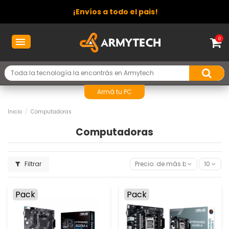
¡Envíos a todo el pais!
0
Armá tu PC
Inicio
Computadoras
Computadoras
Filtrar
Precio: de más bajo a más al
10
Pack
Pack