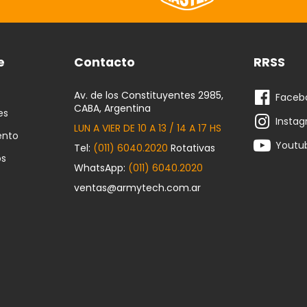
e
Contacto
RRSS
Av. de los Constituyentes 2985,
Faceb
CABA, Argentina
es
Insta
LUN A VIER DE 10 A 13 / 14 A 17 HS
ento
Youtu
Tel:
(011) 6040.2020
Rotativas
os
WhatsApp:
(011) 6040.2020
ventas@armytech.com.ar