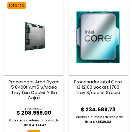
Oferta
Procesador Amd Ryzen
Procesador Intel Core
5 8400f Am5 S/video
I3 12100 Socket 1700
Tray (sin Cooler Y Sin
Tray S/cooler S/caja
Caja)
$ 234.589,73
$ 223.269,23
$ 208.999,00
6 cuotas sin interés al
precio de
6 cuotas sin interés al
precio de
lista
$ 46526.82
lista
$ 41451.47