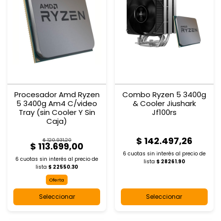
Procesador Amd Ryzen
Combo Ryzen 5 3400g
5 3400g Am4 C/video
& Cooler Jiushark
Tray (sin Cooler Y Sin
Jf100rs
Caja)
$ 142.497,26
$ 120.931,20
$ 113.699,00
6 cuotas sin interés al
precio de
6 cuotas sin interés al
precio de
lista
$ 28261.90
lista
$ 22550.30
Oferta
Seleccionar
Seleccionar