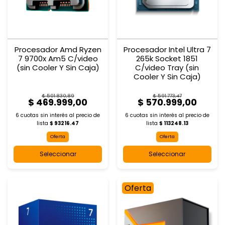
Procesador Amd Ryzen
Procesador Intel Ultra 7
7 9700x Am5 C/video
265k Socket 1851
(sin Cooler Y Sin Caja)
C/video Tray (sin
Cooler Y Sin Caja)
$ 501.830,89
$ 591.773,47
$ 469.999,00
$ 570.999,00
6 cuotas sin interés al
precio de
6 cuotas sin interés al
precio de
lista
$ 93216.47
lista
$ 113248.13
Oferta
Oferta
Seleccionar
Seleccionar
Oferta