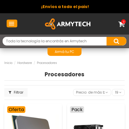
¡Envíos a todo el pais!
0
Armá tu PC
Inicio
Hardware
Procesadores
Procesadores
Filtrar
Precio: de más bajo a más al
19
Oferta
Pack