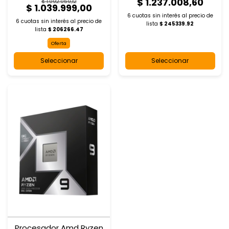
$ 1.237.008,60
$ 1.092.059,12
$ 1.039.999,00
6 cuotas sin interés al
precio de
6 cuotas sin interés al
precio de
lista
$ 245339.92
lista
$ 206266.47
Oferta
Seleccionar
Seleccionar
Procesador Amd Ryzen