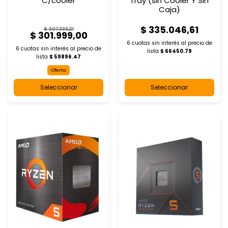
C/cooler
Tray (sin Cooler Y Sin
Caja)
$ 335.046,61
$ 307.333,21
$ 301.999,00
6 cuotas sin interés al
precio de
6 cuotas sin interés al
precio de
lista
$ 66450.79
lista
$ 59896.47
Oferta
Seleccionar
Seleccionar