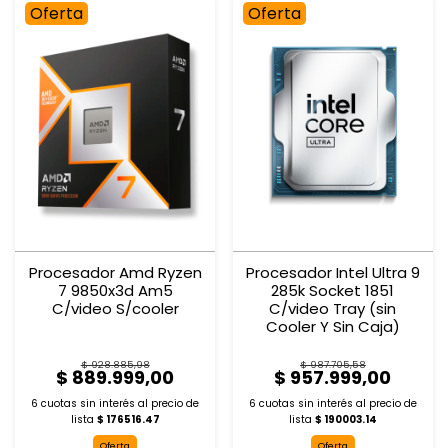
Oferta
Oferta
Procesador Amd Ryzen
Procesador Intel Ultra 9
7 9850x3d Am5
285k Socket 1851
C/video S/cooler
C/video Tray (sin
Cooler Y Sin Caja)
$ 928.885,98
$ 987.705,58
$ 889.999,00
$ 957.999,00
6 cuotas sin interés al
precio de
6 cuotas sin interés al
precio de
lista
$ 176516.47
lista
$ 190003.14
Oferta
Oferta