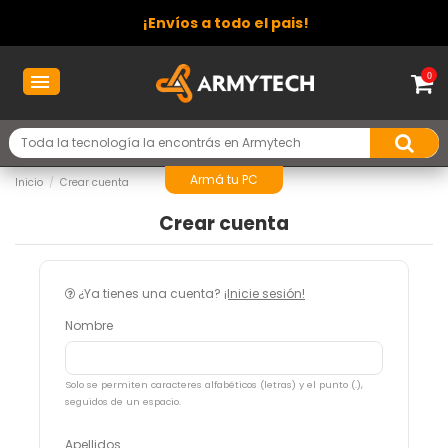
¡Envíos a todo el pais!
0
Armá tu PC
Inicio
Crear cuenta
Crear cuenta
¿Ya tienes una cuenta?
¡Inicie sesión!
Nombre
Solo se permiten caracteres alfabéticos (letras) y el punto (.),
seguidos de un espacio.
Apellidos