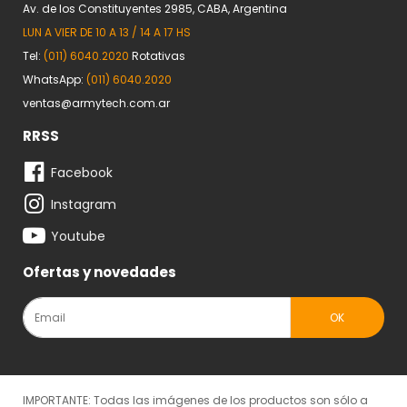
Av. de los Constituyentes 2985, CABA, Argentina
LUN A VIER DE 10 A 13 / 14 A 17 HS
Tel:
(011) 6040.2020
Rotativas
WhatsApp:
(011) 6040.2020
ventas@armytech.com.ar
RRSS
Facebook
Instagram
Youtube
Ofertas y novedades
IMPORTANTE: Todas las imágenes de los productos son sólo a