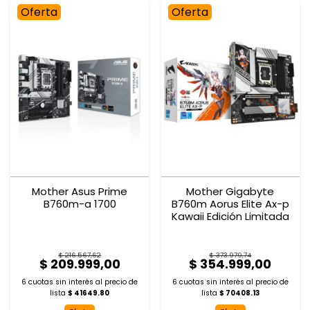
Oferta
Oferta
Mother Asus Prime
Mother Gigabyte
B760m-a 1700
B760m Aorus Elite Ax-p
Kawaii Edición Limitada
$ 216.567,62
$ 373.979,74
$ 209.999,00
$ 354.999,00
6 cuotas sin interés al
precio de
6 cuotas sin interés al
precio de
lista
$ 41649.80
lista
$ 70408.13