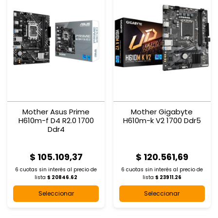
Mother Asus Prime
Mother Gigabyte
H610m-f D4 R2.0 1700
H610m-k V2 1700 Ddr5
Ddr4
$ 105.109,37
$ 120.561,69
6 cuotas sin interés al
precio de
6 cuotas sin interés al
precio de
lista
$ 20846.62
lista
$ 23911.26
Seleccionar
Seleccionar