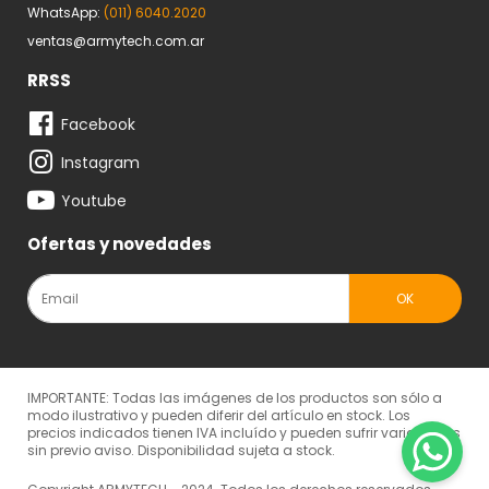
WhatsApp:
(011) 6040.2020
ventas@armytech.com.ar
RRSS
Facebook
Instagram
Youtube
Ofertas y novedades
IMPORTANTE: Todas las imágenes de los productos son sólo a
modo ilustrativo y pueden diferir del artículo en stock. Los
precios indicados tienen IVA incluído y pueden sufrir variaciones
sin previo aviso. Disponibilidad sujeta a stock.