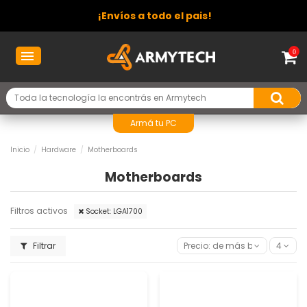
¡Envíos a todo el pais!
0
Armá tu PC
Inicio
Hardware
Motherboards
Motherboards
Filtros activos
Socket: LGA1700
Filtrar
Precio: de más bajo a más al
4