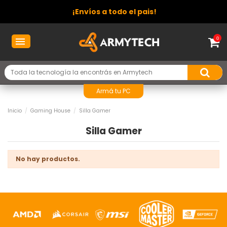
¡Envíos a todo el pais!
0
Armá tu PC
Inicio
Gaming House
Silla Gamer
Silla Gamer
No hay productos.