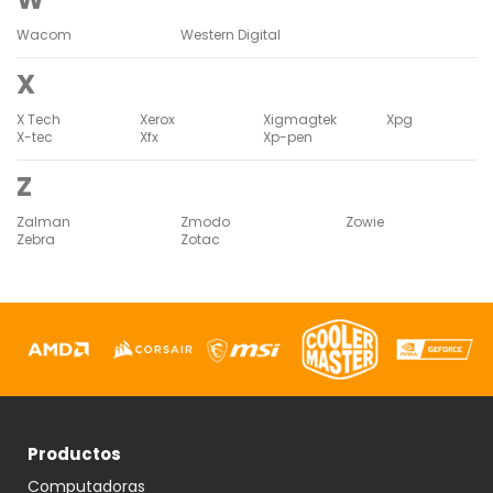
Wacom
Western Digital
X
X Tech
Xerox
Xigmagtek
Xpg
X-tec
Xfx
Xp-pen
Z
Zalman
Zmodo
Zowie
Zebra
Zotac
Productos
Computadoras