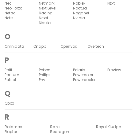
Nec
Netmark
Noblex
Nzxt
Neo Forza
Next Level
Noctua
Netac
Racing
Noganet
Netis
Nexxt
Nvidia
Nisuta
O
Omnidata
Onapp
Openvox
Overtech
P
Palit
Pcbox
Polaris
Proview
Pantum
Philips
Powercolor
Patriot
Pny
Powercooler
Q
Qbox
R
Raidmax
Razer
Royal Kludge
Raptor
Redragon