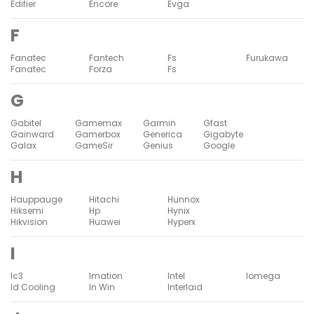
Edifier
Encore
Evga
F
Fanatec
Fantech
Fs
Furukawa
Fanatec
Forza
Fs
G
Gabitel
Gamemax
Garmin
Gfast
Gainward
Gamerbox
Generica
Gigabyte
Galax
GameSir
Genius
Google
H
Hauppauge
Hitachi
Hunnox
Hiksemi
Hp
Hynix
Hikvision
Huawei
Hyperx
I
Ic3
Imation
Intel
Iomega
Id Cooling
In Win
Interlaid