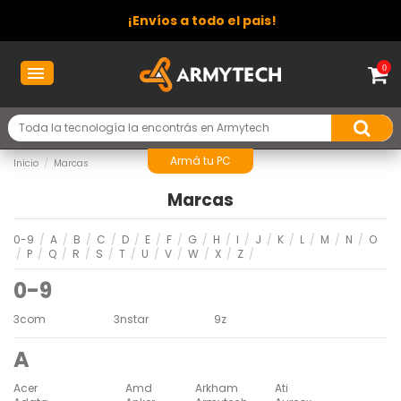
¡Envíos a todo el pais!
0
Armá tu PC
Inicio
Marcas
Marcas
0-9
/
A
/
B
/
C
/
D
/
E
/
F
/
G
/
H
/
I
/
J
/
K
/
L
/
M
/
N
/
O
/
P
/
Q
/
R
/
S
/
T
/
U
/
V
/
W
/
X
/
Z
/
0-9
3com
3nstar
9z
A
Acer
Amd
Arkham
Ati