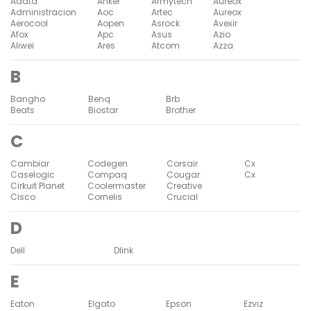
Adata
Anker
Armytech
Aureox
Administracion
Aoc
Artec
Aureox
Aerocool
Aopen
Asrock
Avexir
Afox
Apc
Asus
Azio
Aliwei
Ares
Atcom
Azza
B
Bangho
Benq
Brb
Beats
Biostar
Brother
C
Cambiar
Codegen
Corsair
Cx
Caselogic
Compaq
Cougar
Cx
Cirkuit Planet
Coolermaster
Creative
Cisco
Cornelis
Crucial
D
Dell
Dlink
E
Eaton
Elgato
Epson
Ezviz