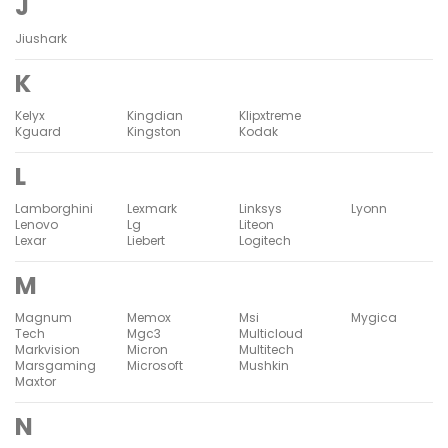
J
Jiushark
K
Kelyx
Kingdian
Klipxtreme
Kguard
Kingston
Kodak
L
Lamborghini
Lexmark
Linksys
Lyonn
Lenovo
Lg
Liteon
Lexar
Liebert
Logitech
M
Magnum
Memox
Msi
Mygica
Tech
Mgc3
Multicloud
Markvision
Micron
Multitech
Marsgaming
Microsoft
Mushkin
Maxtor
N