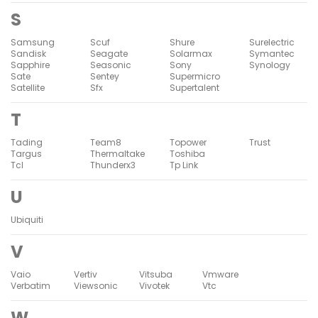
S
Samsung
Scuf
Shure
Surelectric
Sandisk
Seagate
Solarmax
Symantec
Sapphire
Seasonic
Sony
Synology
Sate
Sentey
Supermicro
Satellite
Sfx
Supertalent
T
Tading
Team8
Topower
Trust
Targus
Thermaltake
Toshiba
Tcl
Thunderx3
Tp Link
U
Ubiquiti
V
Vaio
Vertiv
Vitsuba
Vmware
Verbatim
Viewsonic
Vivotek
Vtc
W