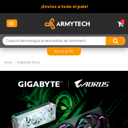
¡Envíos a todo el pais!
0
Armá tu PC
Inicio
Gigabyte Aorus