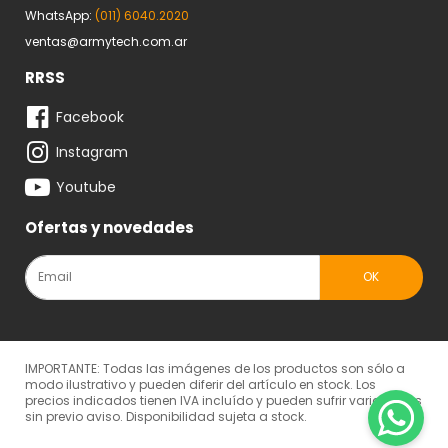
WhatsApp:
(011) 6040.2020
ventas@armytech.com.ar
RRSS
Facebook
Instagram
Youtube
Ofertas y novedades
IMPORTANTE: Todas las imágenes de los productos son sólo a
modo ilustrativo y pueden diferir del artículo en stock. Los
precios indicados tienen IVA incluído y pueden sufrir variaciones
sin previo aviso. Disponibilidad sujeta a stock.