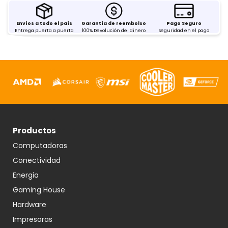
Envíos a todo el país
Garantía de reembolso
Pago Seguro
Entrega puerta a puerta
100% Devolución del dinero
seguridad en el pago
Productos
Computadoras
Conectividad
Energia
Gaming House
Hardware
Impresoras