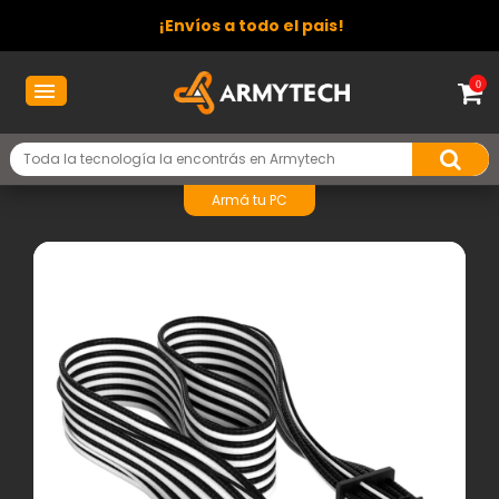
¡Envíos a todo el pais!
0
Armá tu PC