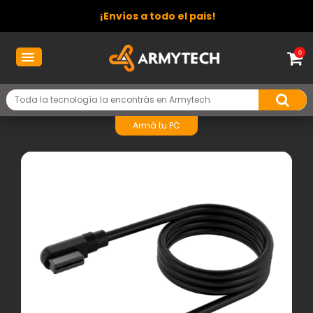
¡Envíos a todo el pais!
0
Armá tu PC