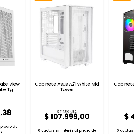
ake View
Gabinete Asus A21 White Mid
Gabinete
ite Tg
Tower
5,38
$ 117.504,82
$ 107.999,00
$ 
l
precio de
6 cuotas sin interés al
precio de
6 cuotas 
12