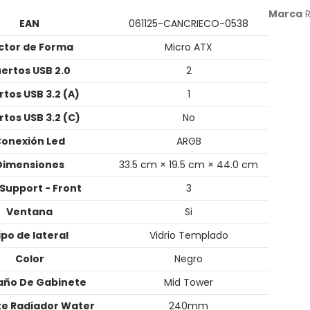
Marca
EAN
061125-CANCRIECO-0538
ctor de Forma
Micro ATX
ertos USB 2.0
2
rtos USB 3.2 (A)
1
rtos USB 3.2 (C)
No
onexión Led
ARGB
Dimensiones
33.5 cm × 19.5 cm × 44.0 cm
Support - Front
3
Ventana
Si
ipo de lateral
Vidrio Templado
Color
Negro
ño De Gabinete
Mid Tower
te Radiador Water
240mm