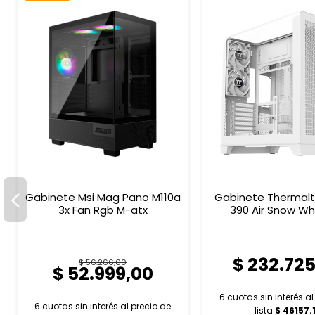
Gabinete Msi Mag Pano M110a
Gabinete Thermalt
3x Fan Rgb M-atx
390 Air Snow Wh
$ 232.72
$ 56.266,60
$ 52.999,00
6 cuotas sin interés a
6 cuotas sin interés al
precio de
lista
$ 46157.