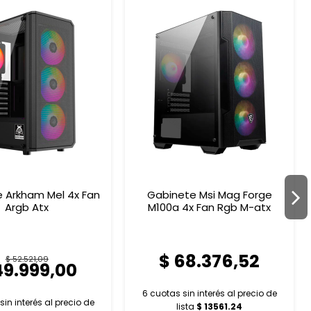
 Arkham Mel 4x Fan
Gabinete Msi Mag Forge
Argb Atx
M100a 4x Fan Rgb M-atx
$ 68.376,52
$ 52.521,09
49.999,00
6 cuotas sin interés al
precio de
sin interés al
precio de
lista
$ 13561.24