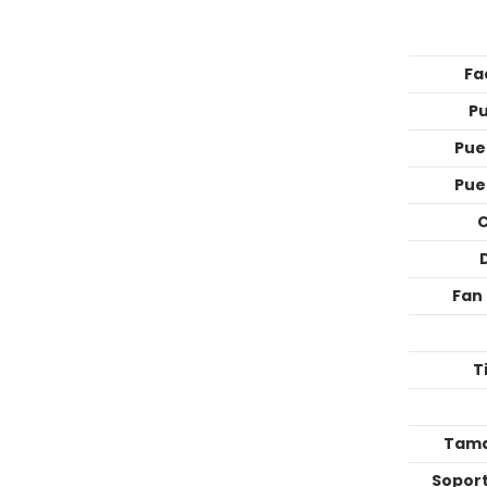
Fa
Pu
Pue
Pue
C
Fan 
T
Tama
Sopor