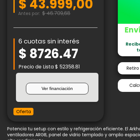
$ 43.999,00
$ 46.709,68
Antes por:
Enví
6 cuotas sin interés
Recib
$ 8726.47
t
Precio de Lista $ 52358.81
Retir
Calcu
Oferta
Potencia tu setup con estilo y refrigeración eficiente. El Ar
ventiladores ARGB, panel de vidrio templado y amplio espa