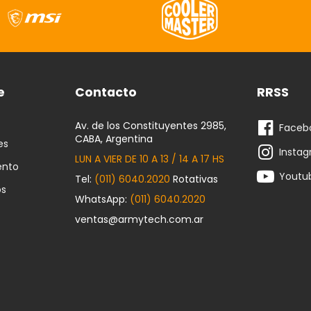
e
Contacto
RRSS
Av. de los Constituyentes 2985,
Faceb
CABA, Argentina
es
Insta
LUN A VIER DE 10 A 13 / 14 A 17 HS
ento
Youtu
Tel:
(011) 6040.2020
Rotativas
os
WhatsApp:
(011) 6040.2020
ventas@armytech.com.ar