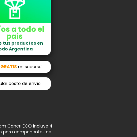
os a todo el
pais
e tus productos en
odo Argentina
o
GRATIS
en sucursal
lar costo de envío
kham Cancri ECO incluye 4
cio para componentes de