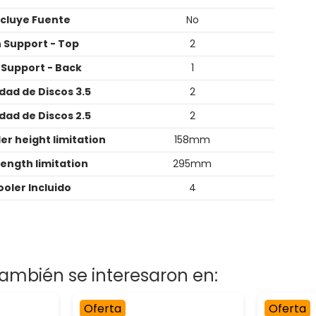
ncluye Fuente
No
 Support - Top
2
 Support - Back
1
dad de Discos 3.5
2
dad de Discos 2.5
2
er height limitation
158mm
ength limitation
295mm
ooler Incluido
4
ambién se interesaron en:
Oferta
Oferta