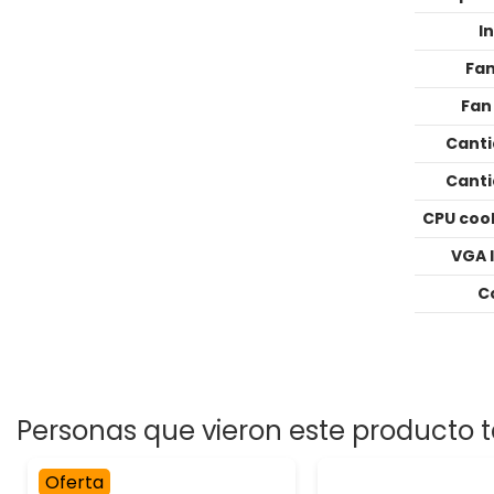
I
Fan
Fan
Canti
Canti
CPU cool
VGA l
C
Personas que vieron este producto t
Oferta