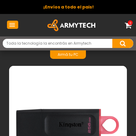
¡Envíos a todo el pais!
0
Armá tu PC