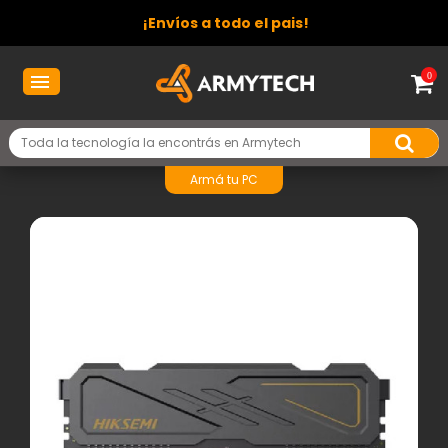
¡Envíos a todo el pais!
0
Armá tu PC