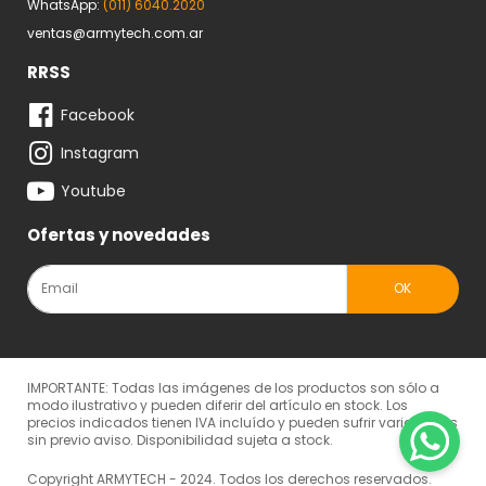
WhatsApp:
(011) 6040.2020
ventas@armytech.com.ar
RRSS
Facebook
Instagram
Youtube
Ofertas y novedades
IMPORTANTE: Todas las imágenes de los productos son sólo a
modo ilustrativo y pueden diferir del artículo en stock. Los
precios indicados tienen IVA incluído y pueden sufrir variaciones
sin previo aviso. Disponibilidad sujeta a stock.
Copyright ARMYTECH - 2024. Todos los derechos reservados.