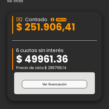
Ref.
105168
Contado
Oferta
$ 251.906,41
6 cuotas sin interés
$ 49961.36
Precio de Lista $ 299768.14