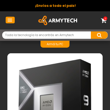
¡Envíos a todo el pais!
0
Armá tu PC