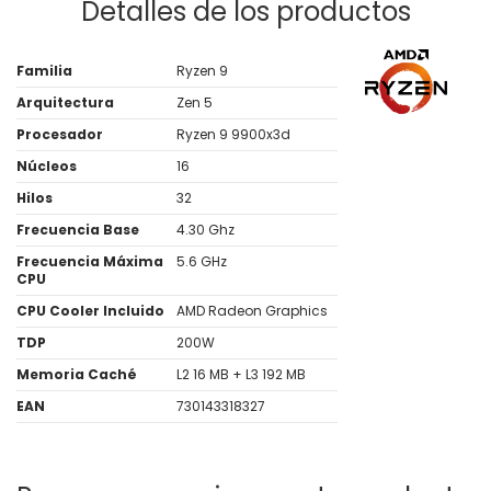
Detalles de los productos
Familia
Ryzen 9
Arquitectura
Zen 5
Procesador
Ryzen 9 9900x3d
Núcleos
16
Hilos
32
Frecuencia Base
4.30 Ghz
Frecuencia Máxima
5.6 GHz
CPU
CPU Cooler Incluido
AMD Radeon Graphics
TDP
200W
Memoria Caché
L2 16 MB + L3 192 MB
EAN
730143318327