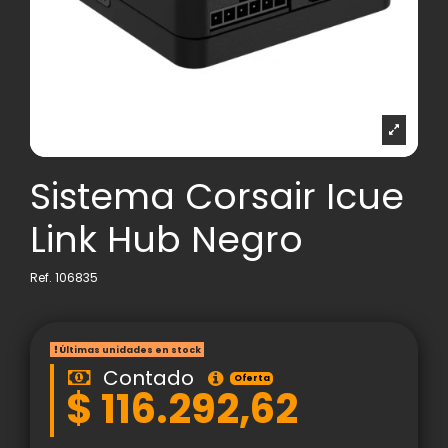
Sistema Corsair Icue
Link Hub Negro
Ref.
106835
Últimas unidades en stock
Contado
Oferta
$ 116.292,62