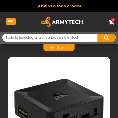
¡Envíos a todo el pais!
0
Armá tu PC