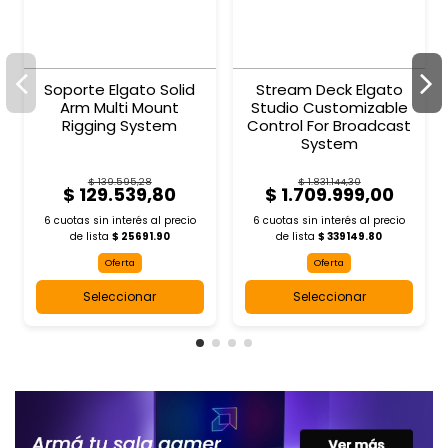
Soporte Elgato Solid
Stream Deck Elgato
Arm Multi Mount
Studio Customizable
Rigging System
Control For Broadcast
System
$ 139.595,28
$ 1.831.144,30
$ 129.539,80
$ 1.709.999,00
6 cuotas sin interés al
precio
6 cuotas sin interés al
precio
de lista
$ 25691.90
de lista
$ 339149.80
Oferta
Oferta
Seleccionar
Seleccionar