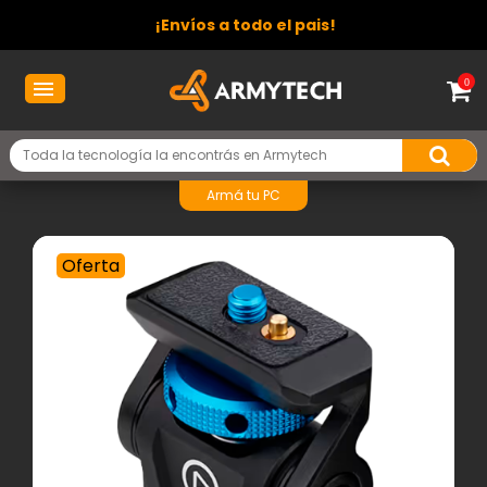
¡Envíos a todo el pais!
0
Armá tu PC
Oferta