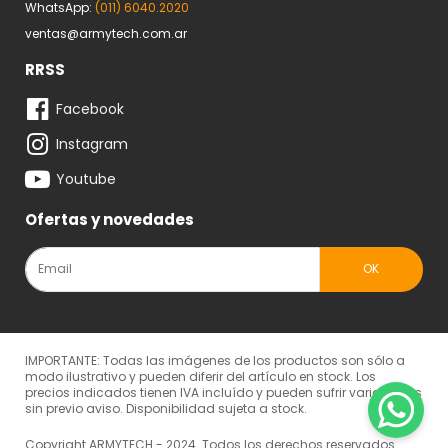
WhatsApp:
(011) 6040.2020
ventas@armytech.com.ar
RRSS
Facebook
Instagram
Youtube
Ofertas y novedades
IMPORTANTE: Todas las imágenes de los productos son sólo a
modo ilustrativo y pueden diferir del artículo en stock. Los
precios indicados tienen IVA incluído y pueden sufrir variaciones
sin previo aviso. Disponibilidad sujeta a stock.
Copyright ARMYTECH - 2024. Todos los derechos reservados.