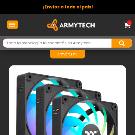
¡Envíos a todo el pais!
0
Armá tu PC