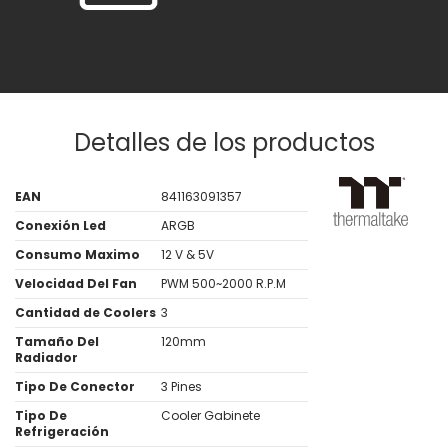
Detalles de los productos
EAN
841163091357
Conexión Led
ARGB
Consumo Maximo
12 V & 5V
Velocidad Del Fan
PWM 500~2000 R.P.M
Cantidad de Coolers
3
Tamaño Del
120mm
Radiador
Tipo De Conector
3 Pines
Tipo De
Cooler Gabinete
Refrigeración