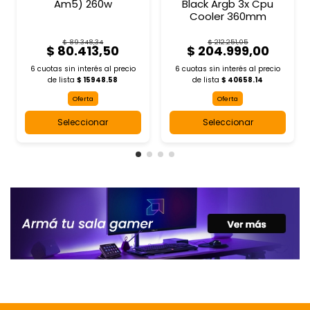
Am5) 260w
Black Argb 3x Cpu
Cooler 360mm
$ 89.348,34
$ 212.251,05
$ 80.413,50
$ 204.999,00
6 cuotas sin interés al
precio
6 cuotas sin interés al
precio
de lista
$ 15948.58
de lista
$ 40658.14
Oferta
Oferta
Seleccionar
Seleccionar