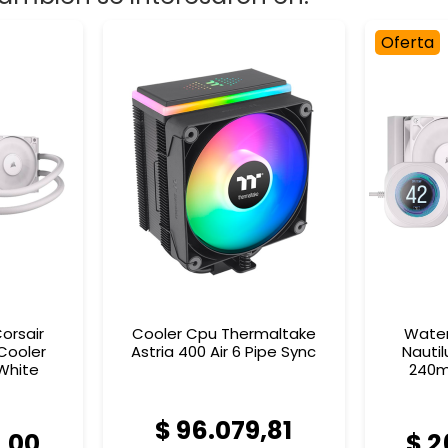
Oferta
orsair
Cooler Cpu Thermaltake
Water
Cooler
Astria 400 Air 6 Pipe Sync
Nauti
White
240m
$ 96.079,81
9,00
$ 2