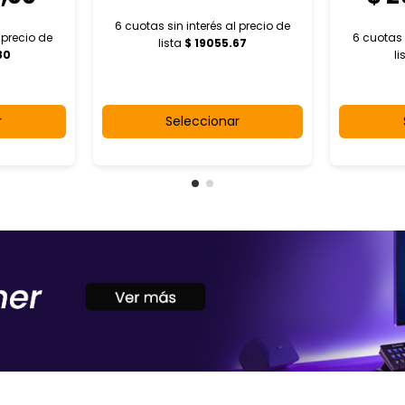
6 cuotas sin interés al
precio de
l
precio de
6 cuotas 
lista
$ 19055.67
80
li
r
Seleccionar