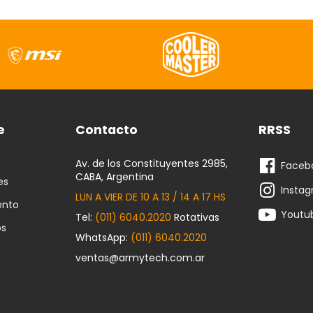
e
Contacto
RRSS
Av. de los Constituyentes 2985,
Faceb
CABA, Argentina
es
Insta
LUN A VIER DE 10 A 13 / 14 A 17 HS
ento
Youtu
Tel:
(011) 6040.2020
Rotativas
os
WhatsApp:
(011) 6040.2020
ventas@armytech.com.ar