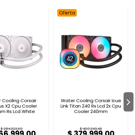
Oferta
 Cooling Corsair
Water Cooling Corsair Icue
lus X2 Cpu Cooler
Link Titan 240 Rx Lcd 2x Cpu
m Rs Lcd White
Cooler 240mm
$ 284.322,69
$ 400.349,46
66.999,00
$ 379.999,00