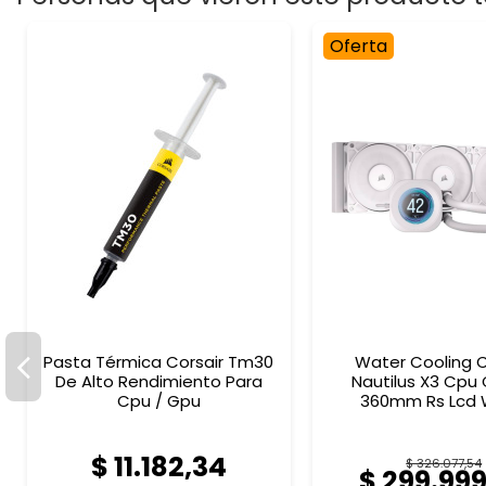
Oferta
Pasta Térmica Corsair Tm30
Water Cooling C
De Alto Rendimiento Para
Nautilus X3 Cpu 
Cpu / Gpu
360mm Rs Lcd 
$ 11.182,34
$ 326.077,54
$ 299.99