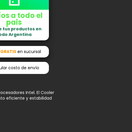
os a todo el
pais
e tus productos en
odo Argentina
o
GRATIS
en sucursal
lar costo de envío
ocesadores Intel. El Cooler
to eficiente y estabilidad